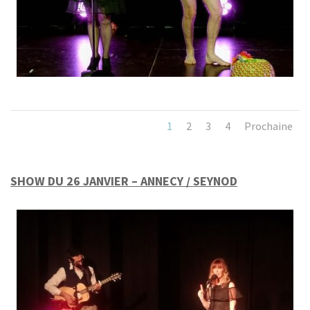
1
2
3
4
Prochaine
SHOW DU 26 JANVIER – ANNECY / SEYNOD